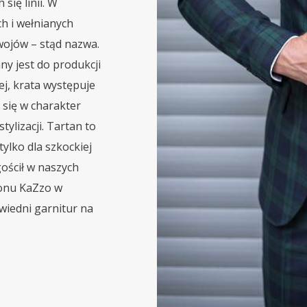
się linii. W
ch i wełnianych
 wojów – stąd nazwa.
y jest do produkcji
ej, krata występuje
 się w charakter
ylizacji. Tartan to
tylko dla szkockiej
agościł w naszych
lonu KaZzo w
iedni garnitur na