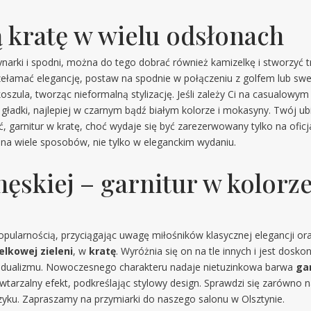
 kratę w wielu odsłonach
ynarki i spodni, można do tego dobrać również kamizelkę i stworzyć 
przełamać elegancję, postaw na spodnie w połączeniu z golfem lub s
oszula, tworząc nieformalną stylizację. Jeśli zależy Ci na casualowym
ie gładki, najlepiej w czarnym bądź białym kolorze i mokasyny. Twój u
ać, garnitur w kratę, choć wydaje się być zarezerwowany tylko na ofi
na wiele sposobów, nie tylko w eleganckim wydaniu.
skiej – garnitur w kolorze
 popularnością, przyciągając uwagę miłośników klasycznej elegancji 
elkowej zieleni
, w
kratę
. Wyróżnia się on na tle innych i jest dos
dywidualizmu. Nowoczesnego charakteru nadaje nietuzinkowa barwa
ga
tarzalny efekt, podkreślając stylowy design. Sprawdzi się zarówno n
ku. Zapraszamy na przymiarki do naszego salonu w Olsztynie.