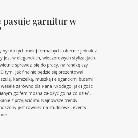
e pasuje garnitur w
?
 był do tych mniej formalnych, obecnie jednak z
est w eleganckich, wieczorowych stylizacjach.
wietnie sprawdzi się do pracy, na randkę czy
 tym, jak finalnie będzie się prezentował,
oszulą, kamizelką, muszką i eleganckimi butami
 wesele zarówno dla Pana Młodego, jak i gości.
nianym golfem można założyć go na co dzień,
anie z przyjaciółmi. Najnowsze trendy
 noszony jest również na studniówki, eventy
nne.