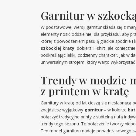
Garnitur w szkocką
W podstawowej wersji garnitur składa się z mar
elementy nosić oddzielnie, dla przykładu, aby 
której z powodzeniem pasują gładkie spodnie i k
szkockiej kraty
, dobierz T-shirt, ale konieczn
podkreślając lekki, codzienny charakter. Jak wid
uniwersalnym strojem, który warto wykorzystać 
Trendy w modzie mę
z printem w kratę
Garnitury w kratę od lat cieszą się niesłabnącą
znajdziesz wyjątkowy
garnitur
– w kolorze
but
połączyć tradycyjne printy z subtelną nutą in
trendy tego sezonu. To połączenie tworzy niepow
Ten model garnituru nadaje ponadczasowego szy