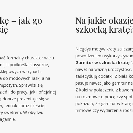
kę – jak go
Na jakie okazj
się
szkocką kratę
Niegdyś motyw kraty zaliczany
powodzeniem wykorzystywany j
ać formalny charakter wielu
Garnitur w szkocką kratę
ś
ncji i podkreśla klasyczne,
nawet na ważną uroczystość. O
sklepowych witrynach.
zadecydują dodatki. Z białą k
a do modowych łask, a na
pasuje nawet jako garnitur na
mężczyzn. Sprawdzi się
Z kolei w połączeniu z baweł
ń i do pracy, jak i oficjalnej
na rozmowę o pracę czy spotk
ę dobrze prezentuje się w
pokazują, że garnitur w kratę
w, jednak coraz częściej
firmowe czy wydarzenia rodzi
 czy swetrem. W obydwu
agannie.