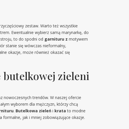
trzyczęściowy zestaw. Warto też wszystkie
wetrem. Ewentualnie wybierz samą marynarkę, do
 stroju, to do spodni od
garnituru z
motywem
biór stanie się wówczas nieformalny,
cjalne okazje, może również okazać się
 butelkowej zieleni
oraz nowoczesnych trendów. W naszej ofercie
konałym wyborem dla mężczyzn, którzy chcą
rnituru
.
Butelkowa zieleń
i
krata
to modne
a formalne, jak i mniej zobowiązujące okazje.