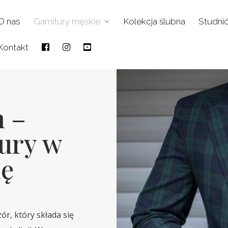
O nas
Garnitury męskie
Kolekcja ślubna
Studni
Kontakt
n –
ury w
kę
ór, który składa się