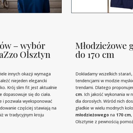
ków – wybór
Młodzieżowe g
aZzo Olsztyn
do 170 cm
wiele innych okazji wymaga
Dokładamy wszelkich starań,
leźć niejeden elegancki
tendencjami w modzie męskie
lko. Krój slim fit jest aktualnie
trendami. Dlatego proponuj
e dopasowuje się do ciała.
cm
. Ich jakość wykonania w 
je i pozwala wyeksponować
dla dorosłych. Wśród nich do
dowanie częściej stawiają na
gładkie w wielu modnych kolo
iż w tradycyjnym kroju
młodzieżowego
na
170 cm
,
Olsztynie z pewnością pomoż