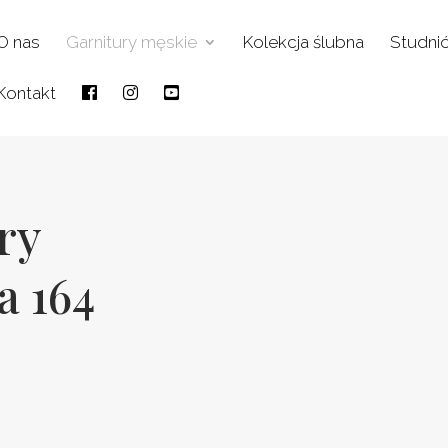
O nas
Garnitury męskie
Kolekcja ślubna
Studni
Kontakt
ry
a 164