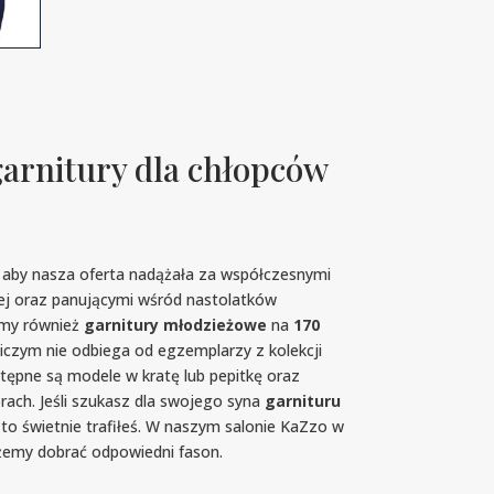
arnitury dla chłopców
 aby nasza oferta nadążała za współczesnymi
j oraz panującymi wśród nastolatków
emy również
garnitury młodzieżowe
na
170
niczym nie odbiega od egzemplarzy z kolekcji
stępne są modele w kratę lub pepitkę oraz
rach. Jeśli szukasz dla swojego syna
garnituru
 to świetnie trafiłeś. W naszym salonie KaZzo w
emy dobrać odpowiedni fason.