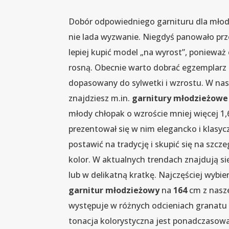
Dobór odpowiedniego garnituru dla mło
nie lada wyzwanie. Niegdyś panowało prz
lepiej kupić model „na wyrost”, ponieważ
rosną. Obecnie warto dobrać egzemplarz
dopasowany do sylwetki i wzrostu. W nas
znajdziesz m.in.
garnitury młodzieżowe
młody chłopak o wzroście mniej więcej 1
prezentował się w nim elegancko i klasyc
postawić na tradycję i skupić się na szcze
kolor. W aktualnych trendach znajdują si
lub w delikatną kratkę. Najczęściej wybie
garnitur młodzieżowy
na
164
cm z nasz
występuje w różnych odcieniach granatu i
tonacja kolorystyczna jest ponadczasowa 