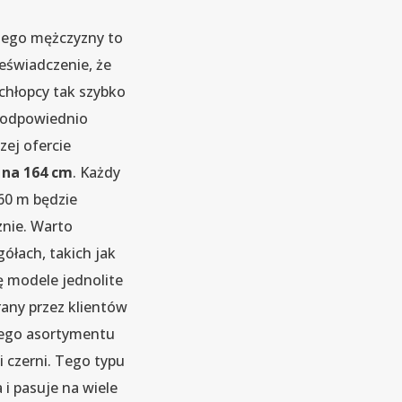
dego mężczyzny to
eświadczenie, że
 chłopcy tak szybko
 odpowiednio
zej ofercie
 na 164 cm
. Każdy
,60 m będzie
znie. Warto
gółach, takich jak
ę modele jednolite
rany przez klientów
ego asortymentu
 czerni. Tego typu
i pasuje na wiele