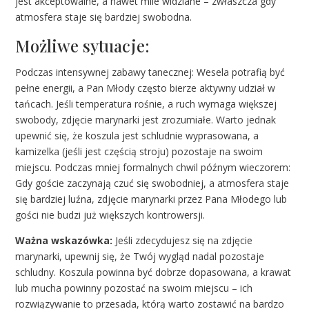
jest akceptowalne, a nawet mile widziane – zwłaszcza gdy
atmosfera staje się bardziej swobodna.
Możliwe sytuacje:
Podczas intensywnej zabawy tanecznej: Wesela potrafią być
pełne energii, a Pan Młody często bierze aktywny udział w
tańcach. Jeśli temperatura rośnie, a ruch wymaga większej
swobody, zdjęcie marynarki jest zrozumiałe. Warto jednak
upewnić się, że koszula jest schludnie wyprasowana, a
kamizelka (jeśli jest częścią stroju) pozostaje na swoim
miejscu. Podczas mniej formalnych chwil późnym wieczorem:
Gdy goście zaczynają czuć się swobodniej, a atmosfera staje
się bardziej luźna, zdjęcie marynarki przez Pana Młodego lub
gości nie budzi już większych kontrowersji.
Ważna wskazówka:
Jeśli zdecydujesz się na zdjęcie
marynarki, upewnij się, że Twój wygląd nadal pozostaje
schludny. Koszula powinna być dobrze dopasowana, a krawat
lub mucha powinny pozostać na swoim miejscu – ich
rozwiązywanie to przesada, którą warto zostawić na bardzo